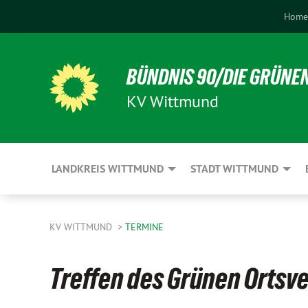
Home
BÜNDNIS 90/DIE GRÜNE
KV Wittmund
LANDKREIS WITTMUND
STADT WITTMUND
KV WITTMUND
TERMINE
Treffen des Grünen Ortsv