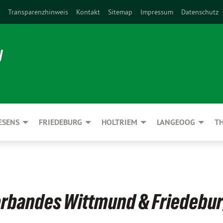
Transparenzhinweis
Kontakt
Sitemap
Impressum
Datenschutz
N
ESENS
FRIEDEBURG
HOLTRIEM
LANGEOOG
T
erbandes Wittmund & Friedebu